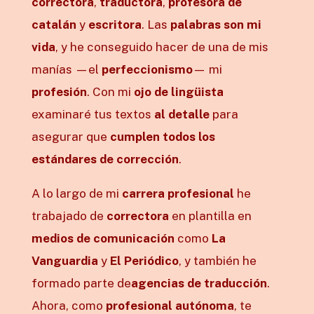
correctora
,
traductora
,
profesora de
catalán
y
escritora
. Las
palabras son mi
vida
, y he conseguido hacer de una de mis
manías
—el
perfeccionismo
— mi
profesión
. Con mi
ojo de lingüista
examinaré tus textos
al detalle
para
asegurar que
cumplen todos los
estándares de corrección
.
A lo largo de mi
carrera profesional
he
trabajado de
correctora
en plantilla en
medios
de comunicación
como
La
Vanguardia
y
El Periódico
, y también he
formado parte de
agencias de traducción
.
Ahora, como
profesional autónoma
, te